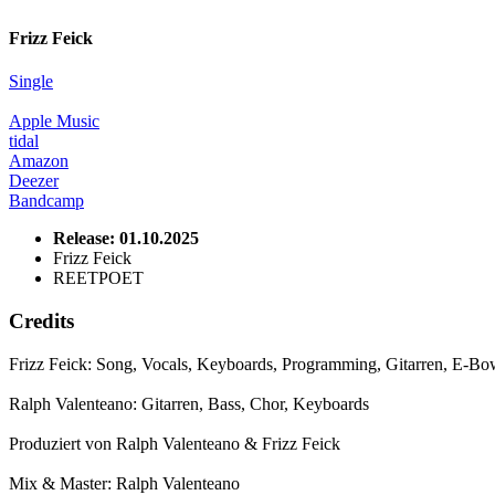
Frizz Feick
Single
Apple Music
tidal
Amazon
Deezer
Bandcamp
Release: 01.10.2025
Frizz Feick
REETPOET
Credits
Frizz Feick: Song, Vocals, Keyboards, Programming, Gitarren, E-B
Ralph Valenteano: Gitarren, Bass, Chor, Keyboards
Produziert von Ralph Valenteano & Frizz Feick
Mix & Master: Ralph Valenteano