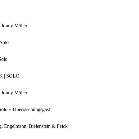
& Jonny Möller
 Solo
Solo
K | SOLO
& Jonny Möller
 Solo + Überraschungsgast
g. Engelmann, Bielenstein & Feick