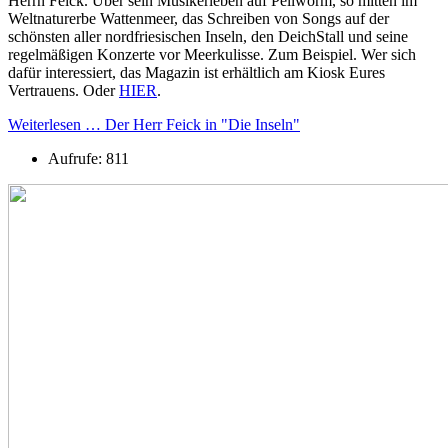
Herrn Feick. Über sein Musikerleben auf Pellworm, so mitten im
Weltnaturerbe Wattenmeer, das Schreiben von Songs auf der
schönsten aller nordfriesischen Inseln, den DeichStall und seine
regelmäßigen Konzerte vor Meerkulisse. Zum Beispiel. Wer sich
dafür interessiert, das Magazin ist erhältlich am Kiosk Eures
Vertrauens. Oder
HIER
.
Weiterlesen … Der Herr Feick in "Die Inseln"
Aufrufe: 811