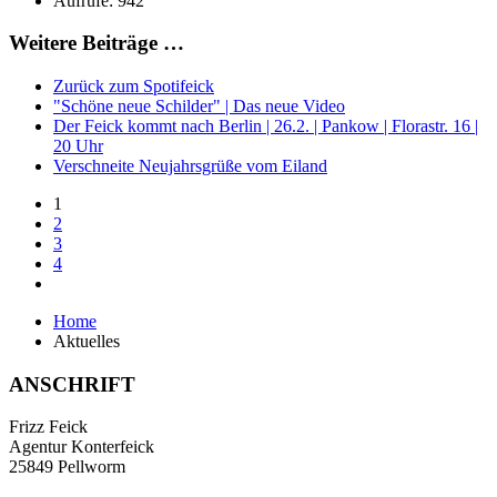
Aufrufe: 942
Weitere Beiträge …
Zurück zum Spotifeick
"Schöne neue Schilder" | Das neue Video
Der Feick kommt nach Berlin | 26.2. | Pankow | Florastr. 16 |
20 Uhr
Verschneite Neujahrsgrüße vom Eiland
1
2
3
4
Home
Aktuelles
ANSCHRIFT
Frizz Feick
Agentur Konterfeick
25849 Pellworm