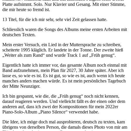
Platte aufnimmt. Solo. Nur Klavier und Gesang. Mit einer Stimme,
die mir heute so fremd ist.
13 Titel, für die ich mir sehr, sehr viel Zeit gelassen hatte.
Schliesslich waren die Songs des Albums meine ersten Arbeiten mit
deutschen Texten.
Mein erster Versuch, ein Lied in der Muttersprache zu schreiben,
scheiterte 1995 kläglich. Er landete in der Tonne. Der zweite hieß
„Weiter als zum Rand“ und wurde Track 1 auf „Früh genug“.
Eigentlich hatte ich immer vor, das gesamte Album noch einmal mit
Band aufzunehmen, mein Plan für 2027, 30 Jahre später. Aber ich
lasse es, so wie es ist. Es ist gut, so wie es ist, auch wenn ich heute
manches anders machen würde. Es ist mein persönliches Tagebuch
der Mitte Neunziger.
Ich bin gespannt, wie die, die „Früh genug“ noch nicht kennen,
darauf reagieren werden. Und vielleicht fällt es der einen oder dem
anderen auf, dass ich zwei der Kompositionen für mein 2022er
Piano-Solo-Album „Piano Silence“ verwendet habe.
Die Idee, ich möge doch mal ausprobieren, deutsch zu texten, kam
übrigens von derselben Person, die damals dieses Photo von mir am