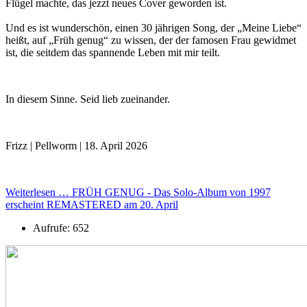
Flügel machte, das jezzt neues Cover geworden ist.
Und es ist wunderschön, einen 30 jährigen Song, der „Meine Liebe“
heißt, auf „Früh genug“ zu wissen, der der famosen Frau gewidmet
ist, die seitdem das spannende Leben mit mir teilt.
In diesem Sinne. Seid lieb zueinander.
Frizz | Pellworm | 18. April 2026
Weiterlesen … FRÜH GENUG - Das Solo-Album von 1997
erscheint REMASTERED am 20. April
Aufrufe: 652